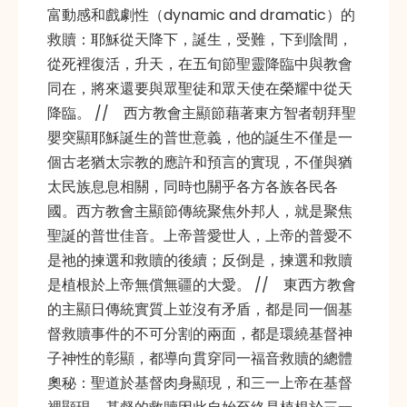
富動感和戲劇性（dynamic and dramatic）的
救贖：耶穌從天降下，誕生，受難，下到陰間，
從死裡復活，升天，在五旬節聖靈降臨中與教會
同在，將來還要與眾聖徒和眾天使在榮耀中從天
降臨。 // 西方教會主顯節藉著東方智者朝拜聖
嬰突顯耶穌誕生的普世意義，他的誕生不僅是一
個古老猶太宗教的應許和預言的實現，不僅與猶
太民族息息相關，同時也關乎各方各族各民各
國。西方教會主顯節傳統聚焦外邦人，就是聚焦
聖誕的普世佳音。上帝普愛世人，上帝的普愛不
是祂的揀選和救贖的後續；反倒是，揀選和救贖
是植根於上帝無償無疆的大愛。 // 東西方教會
的主顯日傳統實質上並沒有矛盾，都是同一個基
督救贖事件的不可分割的兩面，都是環繞基督神
子神性的彰顯，都導向貫穿同一福音救贖的總體
奧秘：聖道於基督肉身顯現，和三一上帝在基督