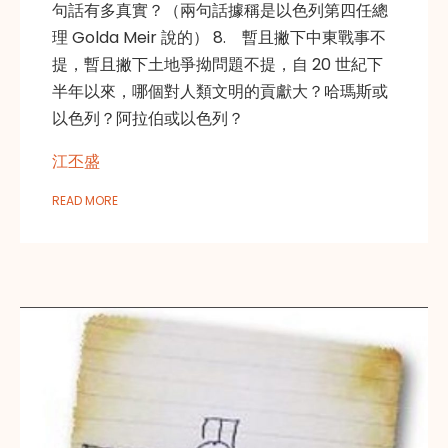
句話有多真實？（兩句話據稱是以色列第四任總
理 Golda Meir 說的） 8. 暫且撇下中東戰事不
提，暫且撇下土地爭拗問題不提，自 20 世紀下
半年以來，哪個對人類文明的貢獻大？哈瑪斯或
以色列？阿拉伯或以色列？
江丕盛
READ MORE