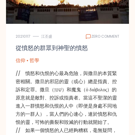
20210117
江丕盛
ZERO COMMENT
從憤怒的群眾到神聖的憤怒
信仰 • 哲學
// 憤怒和仇恨的心最為危險，與撒旦的本質緊
密相關。撒旦的邪惡的靈（或心）總是指責、控
訴和定罪。撒旦（שׁטן）和魔鬼（ὁ διάβολος）的
原意就是敵對、控訴或指責者。當這不聖潔的靈
進入一群憤怒和仇恨的人中（即便是身處不同地
方的一群人），當人們的心連心，連於憤怒和仇
恨的靈，可怖的撕裂和毀滅的行動就開始了。
// 如果一個憤怒的人已經夠糟糕，毫無疑問，