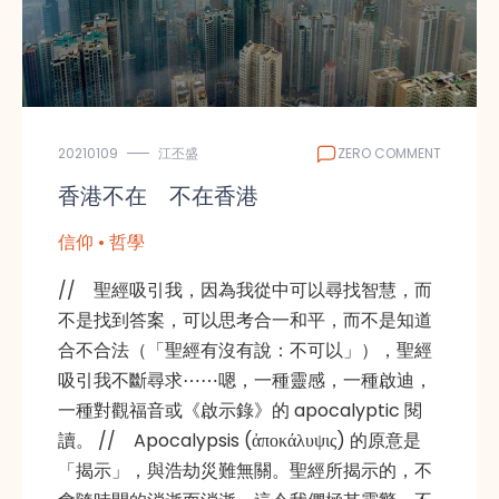
20210109
江丕盛
ZERO COMMENT
香港不在 不在香港
信仰 • 哲學
// 聖經吸引我，因為我從中可以尋找智慧，而
不是找到答案，可以思考合一和平，而不是知道
合不合法（「聖經有沒有說：不可以」），聖經
吸引我不斷尋求⋯⋯嗯，一種靈感，一種啟迪，
一種對觀福音或《啟示錄》的 apocalyptic 閱
讀。 // Apocalypsis (ἀποκάλυψις) 的原意是
「揭示」，與浩劫災難無關。聖經所揭示的，不