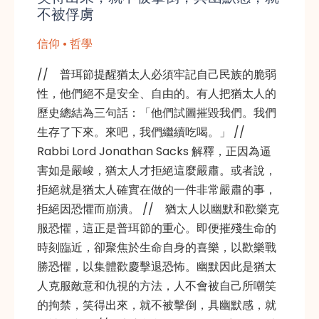
不被俘虜
信仰 • 哲學
// 普珥節提醒猶太人必須牢記自己民族的脆弱
性，他們絕不是安全、自由的。有人把猶太人的
歷史總結為三句話：「他們試圖摧毀我們。我們
生存了下來。來吧，我們繼續吃喝。」 //
Rabbi Lord Jonathan Sacks 解釋，正因為逼
害如是嚴峻，猶太人才拒絕這麼嚴肅。或者說，
拒絕就是猶太人確實在做的一件非常嚴肅的事，
拒絕因恐懼而崩潰。 // 猶太人以幽默和歡樂克
服恐懼，這正是普珥節的重心。即便摧殘生命的
時刻臨近，卻聚焦於生命自身的喜樂，以歡樂戰
勝恐懼，以集體歡慶擊退恐怖。幽默因此是猶太
人克服敵意和仇視的方法，人不會被自己所嘲笑
的拘禁，笑得出來，就不被擊倒，具幽默感，就