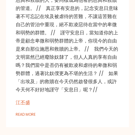
恩典和救贖的人，要同樣成為他者的恩典和救贖
的管道。 // 真正享有安息的，記念安息日意味
著不可忘記在埃及被虐待的苦難，不讓這苦難在
自己的管治中重現，絕不欺凌惡待在當中的卑微
和弱勢的群體。 // 謹守安息日，當知道你的上
帝是顧念卑微和弱勢群體的上帝，你現今的自由
是來自那位施恩和救贖的上帝。 // 我們今天的
文明當然已經廢除奴隸了，但人人真的享有自由
嗎？我們當中是否仍有被欺凌和虐待的卑微和弱
勢群體，過著比奴僕更為不堪的生活？ // 如果
「出埃及」的救贖在今天仍然啟發很多人，或許
今天何不好好地謹守「安息日」呢？//
江丕盛
READ MORE