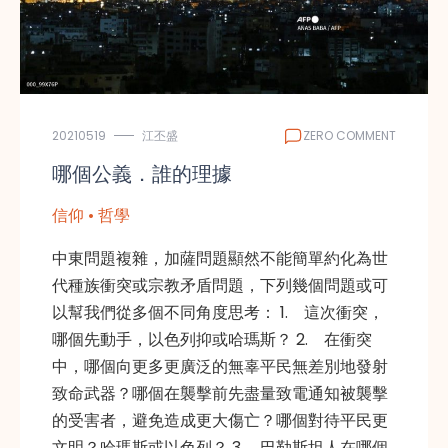
20210519
江丕盛
ZERO COMMENT
哪個公義．誰的理據
信仰 • 哲學
中東問題複雜，加薩問題顯然不能簡單約化為世
代種族衝突或宗教矛盾問題，下列幾個問題或可
以幫我們從多個不同角度思考： 1. 這次衝突，
哪個先動手，以色列抑或哈瑪斯？ 2. 在衝突
中，哪個向更多更廣泛的無辜平民無差別地發射
致命武器？哪個在襲擊前先盡量致電通知被襲擊
的受害者，避免造成更大傷亡？哪個對待平民更
文明？哈瑪斯或以色列？ 3. 巴勒斯坦人在哪個