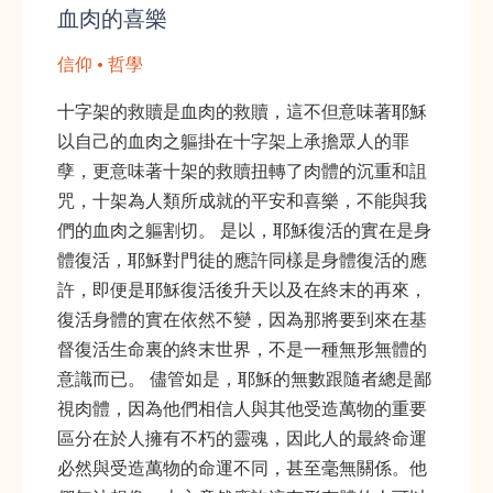
血肉的喜樂
信仰 • 哲學
十字架的救贖是血肉的救贖，這不但意味著耶穌
以自己的血肉之軀掛在十字架上承擔眾人的罪
孽，更意味著十架的救贖扭轉了肉體的沉重和詛
咒，十架為人類所成就的平安和喜樂，不能與我
們的血肉之軀割切。 是以，耶穌復活的實在是身
體復活，耶穌對門徒的應許同樣是身體復活的應
許，即便是耶穌復活後升天以及在終末的再來，
復活身體的實在依然不變，因為那將要到來在基
督復活生命裏的終末世界，不是一種無形無體的
意識而已。 儘管如是，耶穌的無數跟隨者總是鄙
視肉體，因為他們相信人與其他受造萬物的重要
區分在於人擁有不朽的靈魂，因此人的最終命運
必然與受造萬物的命運不同，甚至毫無關係。他