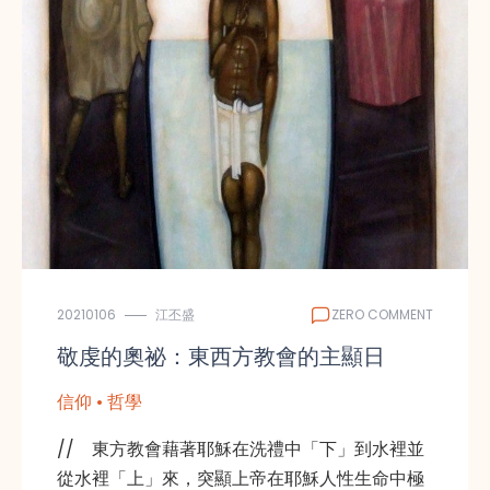
20210106
江丕盛
ZERO COMMENT
敬虔的奧祕：東西方教會的主顯日
信仰 • 哲學
// 東方教會藉著耶穌在洗禮中「下」到水裡並
從水裡「上」來，突顯上帝在耶穌人性生命中極