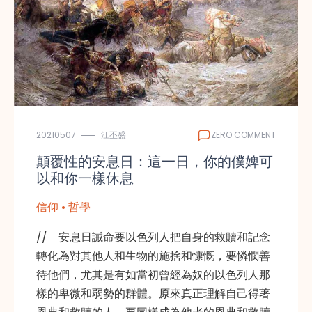
20210507
江丕盛
ZERO COMMENT
顛覆性的安息日：這一日，你的僕婢可
以和你一樣休息
信仰 • 哲學
// 安息日誡命要以色列人把自身的救贖和記念
轉化為對其他人和生物的施捨和慷慨，要憐憫善
待他們，尤其是有如當初曾經為奴的以色列人那
樣的卑微和弱勢的群體。原來真正理解自己得著