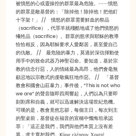
被憤怒的心或靈操控的群眾最為危險。⋯⋯憤怒
的群眾是敵基督的：「除掉他！除掉他！把他釘
十字架！」 // 憤怒的群眾需要鮮血的祭品
（sacrifice），代罪羊就殘酷地成了他們憤怒的
犧牲品（sacrifice）。群眾的慾求與耶穌的教導
恰恰相反，因為耶穌要求人愛鄰居，甚至愛自己
的仇敵。 // 最危險的暴力，莫過於深信揮動使
用手中的致命武器乃神聖召命。要知道，基於宗
教的信念行惡，人的情緒最為高昂，他們會毫無
顧忌地以宗教式的虔敬瘋狂地作惡。 // 「基督
教會和國會山莊暴力」事件後，“This is not who
we are” 的聲音隨即四周響起，人們以為只要即
刻割席和自義，就可以迅速解決這場世紀危機。
可嘆的是，教會竟然忘卻，每個主日，每次到主
的聖桌前，基督徒在福音的宣稱中懺悔坦承認
罪：「這正是我們，我們與他們本質上沒有差
異，求主寬恕我們。Kύριε ελέησον. Χριστέ