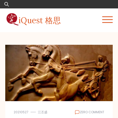
Skip
Search
to
for:
content
iQuest 格思
20210527
江丕盛
ZERO COMMENT