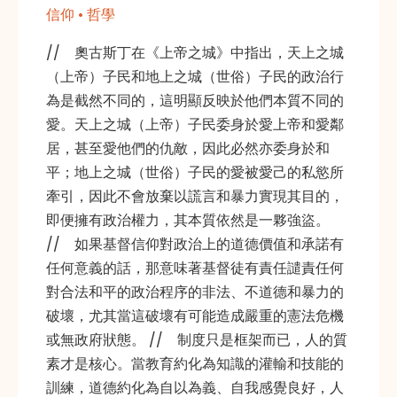
信仰 • 哲學
// 奧古斯丁在《上帝之城》中指出，天上之城
（上帝）子民和地上之城（世俗）子民的政治行
為是截然不同的，這明顯反映於他們本質不同的
愛。天上之城（上帝）子民委身於愛上帝和愛鄰
居，甚至愛他們的仇敵，因此必然亦委身於和
平；地上之城（世俗）子民的愛被愛己的私慾所
牽引，因此不會放棄以謊言和暴力實現其目的，
即便擁有政治權力，其本質依然是一夥強盜。
// 如果基督信仰對政治上的道德價值和承諾有
任何意義的話，那意味著基督徒有責任譴責任何
對合法和平的政治程序的非法、不道德和暴力的
破壞，尤其當這破壞有可能造成嚴重的憲法危機
或無政府狀態。 // 制度只是框架而已，人的質
素才是核心。當教育約化為知識的灌輸和技能的
訓練，道德約化為自以為義、自我感覺良好，人