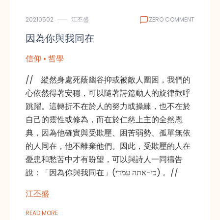
20210502
江丕盛
ZERO COMMENT
因為你與我同在
信仰 • 哲學
// 縱然身處死蔭幽谷抑或被敵人圍困，我們的
心依然得著安穩，可以隨著詩篇動人的旋律歡呼
跳躍。這轉折不在於人的努力或操練，也不在於
自己的靈性或修為，而在於仁慈上主的全然恩
典，因為他確實與受欺壓、困苦弱勢、孤單無依
的人同在，他不離棄他們。因此，受欺壓的人在
憂患和愁苦中才有盼望，可以與詩人一同禱告
說：「因為你與我同在」(כי-אתה עמדי) 。//
江丕盛
READ MORE