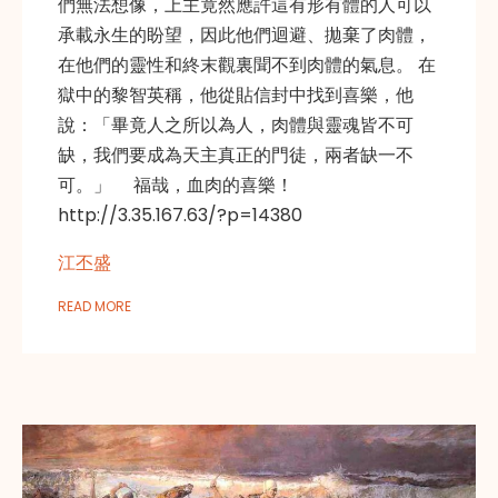
們無法想像，上主竟然應許這有形有體的人可以
承載永生的盼望，因此他們迴避、拋棄了肉體，
在他們的靈性和終末觀裏聞不到肉體的氣息。 在
獄中的黎智英稱，他從貼信封中找到喜樂，他
說：「畢竟人之所以為人，肉體與靈魂皆不可
缺，我們要成為天主真正的門徒，兩者缺一不
可。」 福哉，血肉的喜樂！
http://3.35.167.63/?p=14380
江丕盛
READ MORE