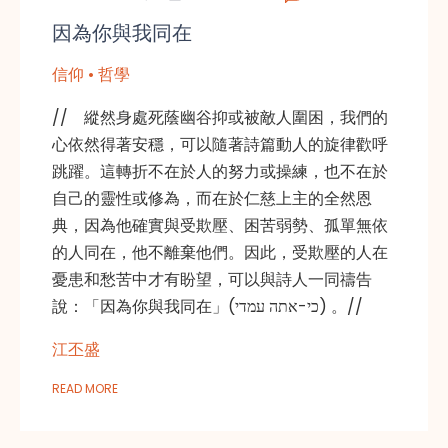
因為你與我同在
信仰 • 哲學
// 縱然身處死蔭幽谷抑或被敵人圍困，我們的
心依然得著安穩，可以隨著詩篇動人的旋律歡呼
跳躍。這轉折不在於人的努力或操練，也不在於
自己的靈性或修為，而在於仁慈上主的全然恩
典，因為他確實與受欺壓、困苦弱勢、孤單無依
的人同在，他不離棄他們。因此，受欺壓的人在
憂患和愁苦中才有盼望，可以與詩人一同禱告
說：「因為你與我同在」(כי-אתה עמדי) 。//
江丕盛
READ MORE