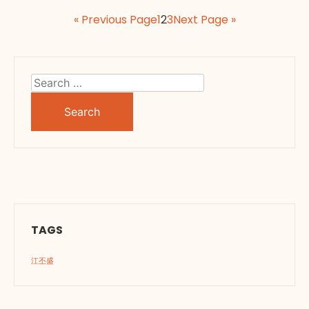
« Previous Page
1
2
3
Next Page »
Search
for:
TAGS
江丕盛