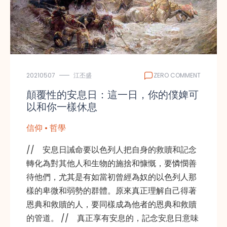
20210507
江丕盛
ZERO COMMENT
顛覆性的安息日：這一日，你的僕婢可
以和你一樣休息
信仰 • 哲學
// 安息日誡命要以色列人把自身的救贖和記念
轉化為對其他人和生物的施捨和慷慨，要憐憫善
待他們，尤其是有如當初曾經為奴的以色列人那
樣的卑微和弱勢的群體。原來真正理解自己得著
恩典和救贖的人，要同樣成為他者的恩典和救贖
的管道。 // 真正享有安息的，記念安息日意味