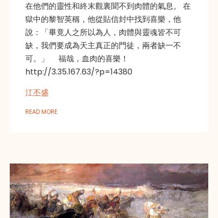
在他們的靈性和終末觀裏聞不到肉體的氣息。 在
獄中的黎智英稱，他從貼信封中找到喜樂，他
說：「畢竟人之所以為人，肉體與靈魂皆不可
缺，我們要成為天主真正的門徒，兩者缺一不
可。」 福哉，血肉的喜樂！
http://3.35.167.63/?p=14380
江丕盛
READ MORE