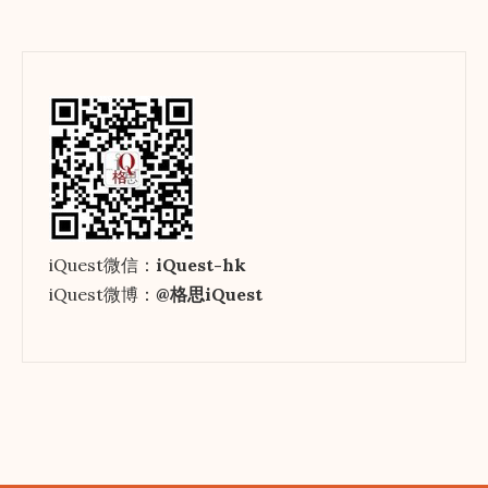
iQuest微信：
iQuest-hk
iQuest微博：
@格思iQuest