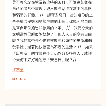
著不可忘記在埃及被虐待的苦難，不讓這苦難在
自己的管治中重現，絕不欺凌惡待在當中的卑微
和弱勢的群體。 // 謹守安息日，當知道你的上
帝是顧念卑微和弱勢群體的上帝，你現今的自由
是來自那位施恩和救贖的上帝。 // 我們今天的
文明當然已經廢除奴隸了，但人人真的享有自由
嗎？我們當中是否仍有被欺凌和虐待的卑微和弱
勢群體，過著比奴僕更為不堪的生活？ // 如果
「出埃及」的救贖在今天仍然啟發很多人，或許
今天何不好好地謹守「安息日」呢？//
江丕盛
READ MORE