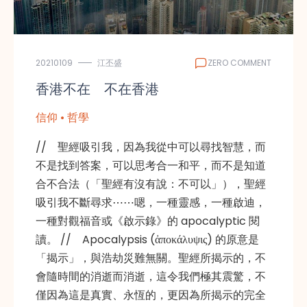
20210109
江丕盛
ZERO COMMENT
香港不在 不在香港
信仰 • 哲學
// 聖經吸引我，因為我從中可以尋找智慧，而
不是找到答案，可以思考合一和平，而不是知道
合不合法（「聖經有沒有說：不可以」），聖經
吸引我不斷尋求⋯⋯嗯，一種靈感，一種啟迪，
一種對觀福音或《啟示錄》的 apocalyptic 閱
讀。 // Apocalypsis (ἀποκάλυψις) 的原意是
「揭示」，與浩劫災難無關。聖經所揭示的，不
會隨時間的消逝而消逝，這令我們極其震驚，不
僅因為這是真實、永恆的，更因為所揭示的完全