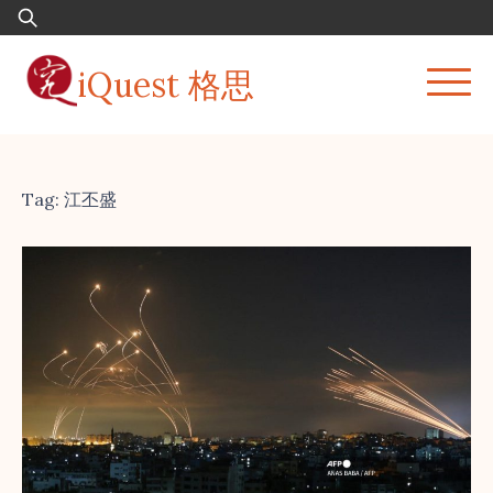
Skip
Search
to
for:
content
iQuest 格思
Tag:
江丕盛