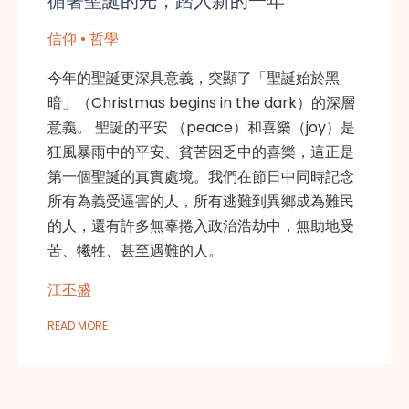
循著聖誕的光，踏入新的一年
信仰 • 哲學
今年的聖誕更深具意義，突顯了「聖誕始於黑
暗」（Christmas begins in the dark）的深層
意義。 聖誕的平安 （peace）和喜樂（joy）是
狂風暴雨中的平安、貧苦困乏中的喜樂，這正是
第一個聖誕的真實處境。我們在節日中同時記念
所有為義受逼害的人，所有逃難到異鄉成為難民
的人，還有許多無辜捲入政治浩劫中，無助地受
苦、犧牲、甚至遇難的人。
江丕盛
READ MORE