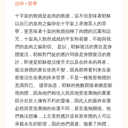
信仰 • 哲學
十字架的救贖是血肉的救贖，這不但意味著耶穌
以自己的血肉之軀掛在十字架上承擔眾人的罪
孽，更意味著十架的救贖扭轉了肉體的沉重和詛
咒，十架為人類所成就的平安和喜樂，不能與我
們的血肉之軀割切。 是以，耶穌復活的實在是身
體復活，耶穌對門徒的應許同樣是身體復活的應
許，即便是耶穌復活後升天以及在終末的再來，
復活身體的實在依然不變，因為那將要到來在基
督復活生命裏的終末世界，不是一種無形無體的
意識而已。 儘管如是，耶穌的無數跟隨者總是鄙
視肉體，因為他們相信人與其他受造萬物的重要
區分在於人擁有不朽的靈魂，因此人的最終命運
必然與受造萬物的命運不同，甚至毫無關係。他
們無法想像，上主竟然應許這有形有體的人可以
承載永生的盼望，因此他們迴避、拋棄了肉體，