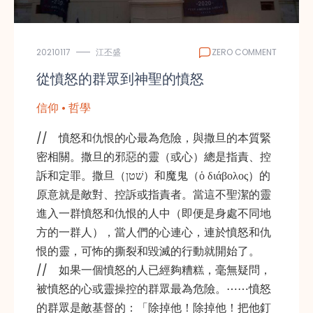
20210117
江丕盛
ZERO COMMENT
從憤怒的群眾到神聖的憤怒
信仰 • 哲學
// 憤怒和仇恨的心最為危險，與撒旦的本質緊
密相關。撒旦的邪惡的靈（或心）總是指責、控
訴和定罪。撒旦（שׁטן）和魔鬼（ὁ διάβολος）的
原意就是敵對、控訴或指責者。當這不聖潔的靈
進入一群憤怒和仇恨的人中（即便是身處不同地
方的一群人），當人們的心連心，連於憤怒和仇
恨的靈，可怖的撕裂和毀滅的行動就開始了。
// 如果一個憤怒的人已經夠糟糕，毫無疑問，
被憤怒的心或靈操控的群眾最為危險。⋯⋯憤怒
的群眾是敵基督的：「除掉他！除掉他！把他釘