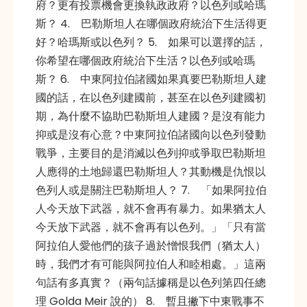
府？更有投票機會更換執政政府？以色列或哈瑪
斯？ 4. 巴勒斯坦人在哪個政府統治下生活得更
好？哈瑪斯或以色列？ 5. 如果可以選擇的話，
你希望在哪個政府統治下生活？以色列或哈瑪
斯？ 6. 中東阿拉伯諸國如果真要巴勒斯坦人建
國的話，在以色列建國前，甚至在以色列建國初
期，為什麼不協助巴勒斯坦人建國？是沒有能力
抑或是沒有心意？中東阿拉伯諸國向以色列發動
戰爭，主要目的是消滅以色列抑或爭取巴勒斯坦
人應得的土地歸還巴勒斯坦人？其動機是仇恨以
色列人或是關注巴勒斯坦人？ 7. 「如果阿拉伯
人今天放下武器，就不會再有暴力。如果猶太人
今天放下武器，就不會再有以色列。」「只有當
阿拉伯人愛他們的孩子過於憎恨我們（猶太人）
時，我們才有可能與阿拉伯人和睦相處。」這兩
句話有多真實？（兩句話據稱是以色列第四任總
理 Golda Meir 說的） 8. 暫且撇下中東戰事不