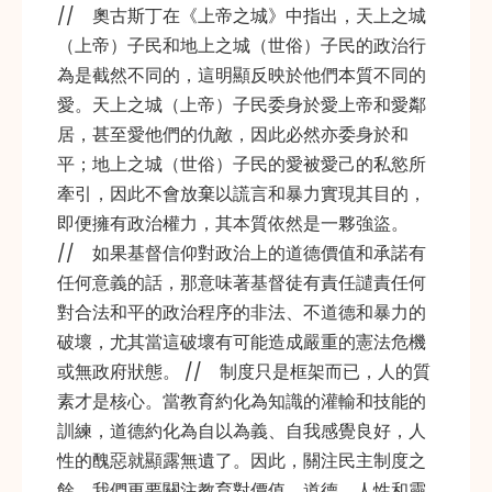
// 奧古斯丁在《上帝之城》中指出，天上之城
（上帝）子民和地上之城（世俗）子民的政治行
為是截然不同的，這明顯反映於他們本質不同的
愛。天上之城（上帝）子民委身於愛上帝和愛鄰
居，甚至愛他們的仇敵，因此必然亦委身於和
平；地上之城（世俗）子民的愛被愛己的私慾所
牽引，因此不會放棄以謊言和暴力實現其目的，
即便擁有政治權力，其本質依然是一夥強盜。
// 如果基督信仰對政治上的道德價值和承諾有
任何意義的話，那意味著基督徒有責任譴責任何
對合法和平的政治程序的非法、不道德和暴力的
破壞，尤其當這破壞有可能造成嚴重的憲法危機
或無政府狀態。 // 制度只是框架而已，人的質
素才是核心。當教育約化為知識的灌輸和技能的
訓練，道德約化為自以為義、自我感覺良好，人
性的醜惡就顯露無遺了。因此，關注民主制度之
餘，我們更要關注教育對價值、道德、人性和靈