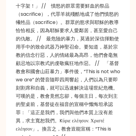
十字架！」 // 憤怒的群眾需要鮮血的祭品
（sacrifice），代罪羊就殘酷地成了他們憤怒的
犧牲品（sacrifice）。群眾的慾求與耶穌的教導
恰恰相反，因為耶穌要求人愛鄰居，甚至愛自己
的仇敵。 // 最危險的暴力，莫過於深信揮動使
用手中的致命武器乃神聖召命。要知道，基於宗
教的信念行惡，人的情緒最為高昂，他們會毫無
顧忌地以宗教式的虔敬瘋狂地作惡。 // 「基督
教會和國會山莊暴力」事件後，“This is not who
we are” 的聲音隨即四周響起，人們以為只要即
刻割席和自義，就可以迅速解決這場世紀危機。
可嘆的是，教會竟然忘卻，每個主日，每次到主
的聖桌前，基督徒在福音的宣稱中懺悔坦承認
罪：「這正是我們，我們與他們本質上沒有差
異，求主寬恕我們。Kύριε ελέησον. Χριστέ
ελέησον」。換言之，教會豈能宣稱：“This is