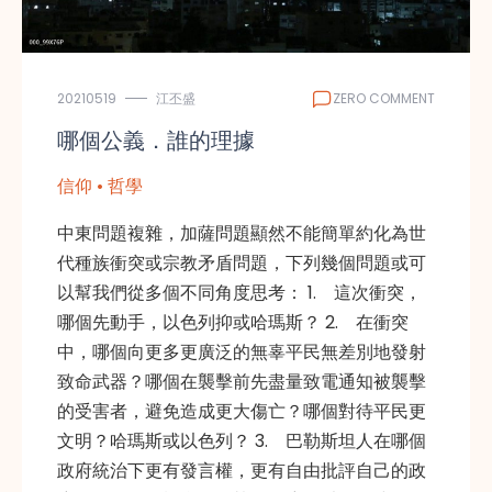
20210519
江丕盛
ZERO COMMENT
哪個公義．誰的理據
信仰 • 哲學
中東問題複雜，加薩問題顯然不能簡單約化為世
代種族衝突或宗教矛盾問題，下列幾個問題或可
以幫我們從多個不同角度思考： 1. 這次衝突，
哪個先動手，以色列抑或哈瑪斯？ 2. 在衝突
中，哪個向更多更廣泛的無辜平民無差別地發射
致命武器？哪個在襲擊前先盡量致電通知被襲擊
的受害者，避免造成更大傷亡？哪個對待平民更
文明？哈瑪斯或以色列？ 3. 巴勒斯坦人在哪個
政府統治下更有發言權，更有自由批評自己的政