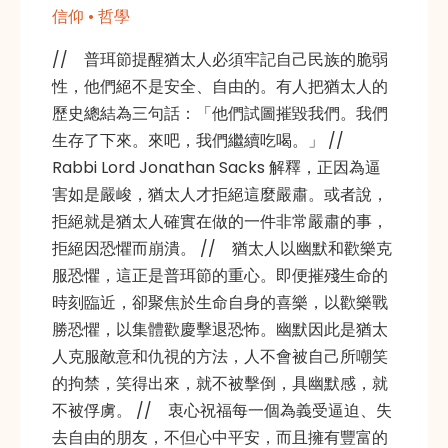
信仰 • 哲學
// 普珥節提醒猶太人必須牢記自己民族的脆弱
性，他們絕不是安全、自由的。有人把猶太人的
歷史總結為三句話：「他們試圖摧毀我們。我們
生存了下來。來吧，我們繼續吃喝。」 //
Rabbi Lord Jonathan Sacks 解釋，正因為逼
害如是嚴峻，猶太人才拒絕這麼嚴肅。或者說，
拒絕就是猶太人確實在做的一件非常嚴肅的事，
拒絕因恐懼而崩潰。 // 猶太人以幽默和歡樂克
服恐懼，這正是普珥節的重心。即便摧殘生命的
時刻臨近，卻聚焦於生命自身的喜樂，以歡樂戰
勝恐懼，以集體歡慶擊退恐怖。幽默因此是猶太
人克服敵意和仇視的方法，人不會被自己所嘲笑
的拘禁，笑得出來，就不被擊倒，具幽默感，就
不被俘虜。 // 衷心祝福每一個為義受逼迫、失
去自由的朋友，不但心中平安，而且擁有豐富的