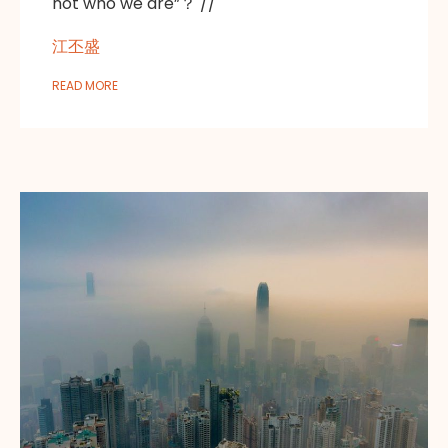
not who we are”？ //
江丕盛
READ MORE