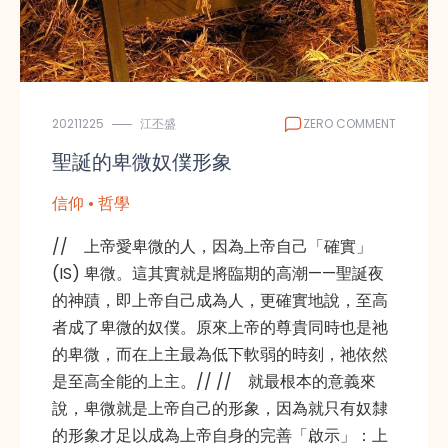
20211225
江丕盛
ZERO COMMENT
聖誕的卑微奴僕形象
信仰 • 哲學
// 上帝愛卑微的人，因為上帝自己「確實」
(IS) 卑微。這其實就是將臨期的高潮——聖誕夜
的神蹟，即上帝自己成為人，更確實地說，至高
者成了卑微的奴僕。原來上帝的尊貴同時也是祂
的卑微，而在上主最為低下軟弱的時刻，祂依然
是至高全能的上主。// // 就最根本的意義來
說，卑微就是上帝自己的形象，因為就只有奴隸
的形象才足以成為上帝自身的完善「啟示」：上