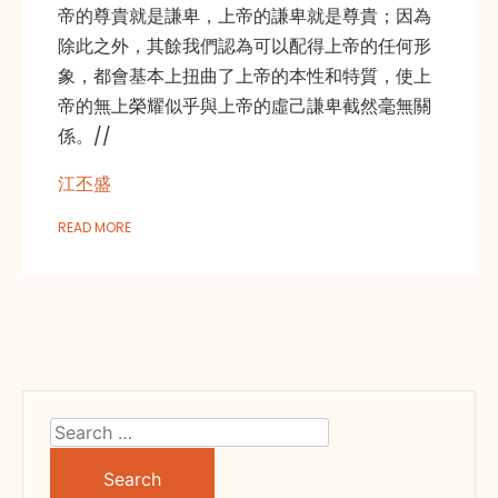
帝的尊貴就是謙卑，上帝的謙卑就是尊貴；因為
除此之外，其餘我們認為可以配得上帝的任何形
象，都會基本上扭曲了上帝的本性和特質，使上
帝的無上榮耀似乎與上帝的虛己謙卑截然毫無關
係。//
江丕盛
READ MORE
Search
for: