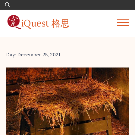
Skip
Search
to
for:
content
iQuest 格思
Day:
December 25, 2021