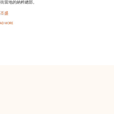
面街當地的納粹總部。
江丕盛
AD MORE