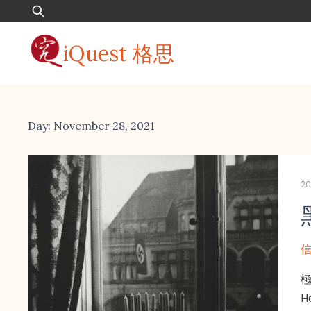
Skip
Search
to
for:
content
iQuest 格思
Day:
November 28, 2021
20
信
極
Hanukka