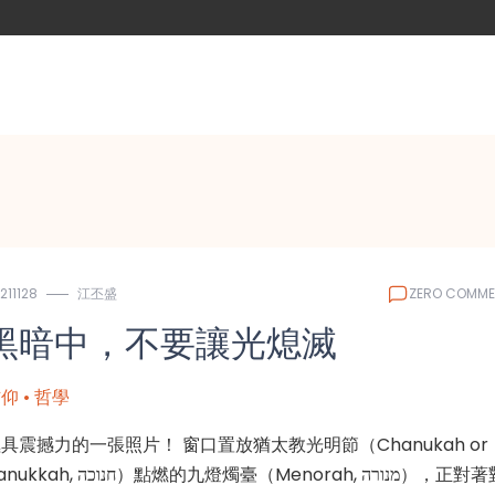
211128
江丕盛
ZERO COMME
黑暗中，不要讓光熄滅
仰 • 哲學
具震撼力的一張照片！ 窗口置放猶太教光明節（Chanukah or
h, חנוכה）點燃的九燈燭臺（Menorah, מנורה），正對著對