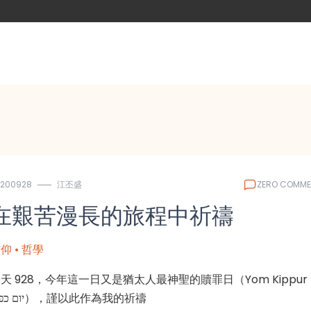
0200928
江丕盛
ZERO COMME
在艱苦漫長的旅程中祈禱
仰 • 哲學
天 928，今年這一日又是猶太人最神聖的贖罪日（Yom Kippur
יום כפור），謹以此作為我的祈禱