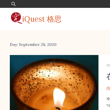
Skip
Search
to
for:
content
iQuest 格思
Day:
September 28, 2020
2
信
今